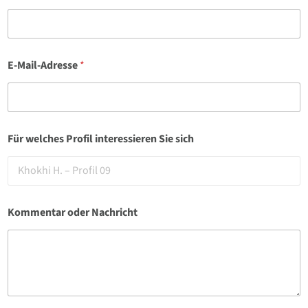
F
E-Mail-Adresse
*
i
r
m
a
F
ü
Für welches Profil interessieren Sie sich
r
s
i
c
h
Kommentar oder Nachricht