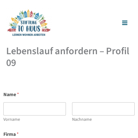
Zum
Inhalt
springen
Lebenslauf anfordern – Profil
09
Name
*
Vorname
Nachname
Firma
*