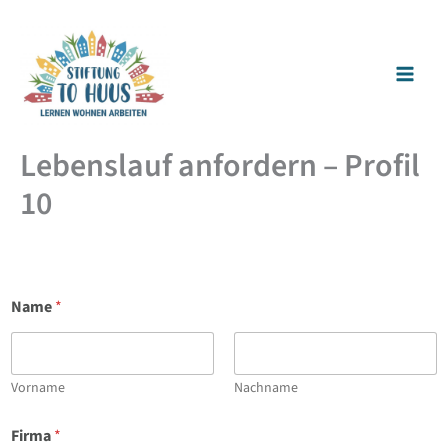
Zum
Inhalt
springen
Lebenslauf anfordern – Profil
10
Name
*
Vorname
Nachname
Firma
*