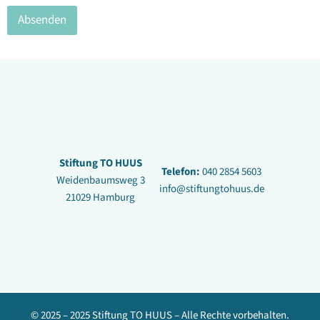
e
Absenden
s
Stiftung TO HUUS
Telefon:
040 2854 5603
Weidenbaumsweg 3
info@stiftungtohuus.de
21029 Hamburg
© 2025 – 2025 Stiftung TO HUUS – Alle Rechte vorbehalten.