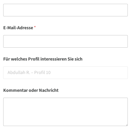
P
E-Mail-Adresse
*
r
o
f
i
l
K
Für welches Profil interessieren Sie sich
o
m
m
e
n
t
Kommentar oder Nachricht
a
r
w
e
l
c
h