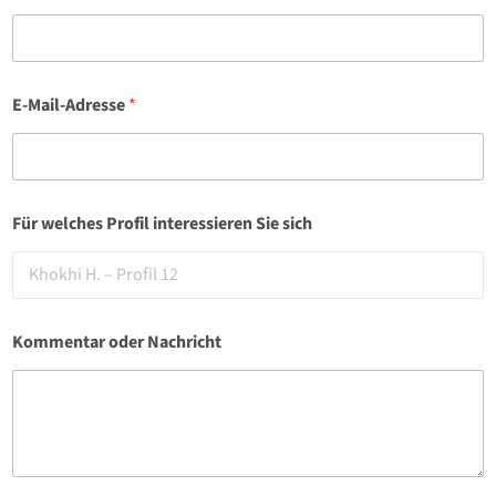
n
t
e
r
e
E-Mail-Adresse
*
s
s
i
e
r
Für welches Profil interessieren Sie sich
e
n
Kommentar oder Nachricht